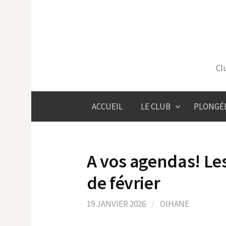
Skip
to
content
Cl
ACCUEIL
LE CLUB
PLONGÉ
A vos agendas! Le
de février
19 JANVIER 2026
/
OIHANE