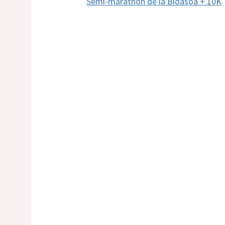
Semi-marathon de la Bidasoa + 10K
navigation