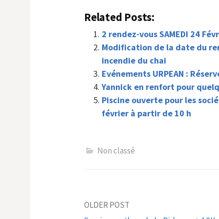
Related Posts:
2 rendez-vous SAMEDI 24 Févr
Modification de la date du ren
incendie du chai
Evénements URPEAN : Réserve
Yannick en renfort pour quel
Piscine ouverte pour les soci
février à partir de 10 h
Non classé
Post
OLDER POST