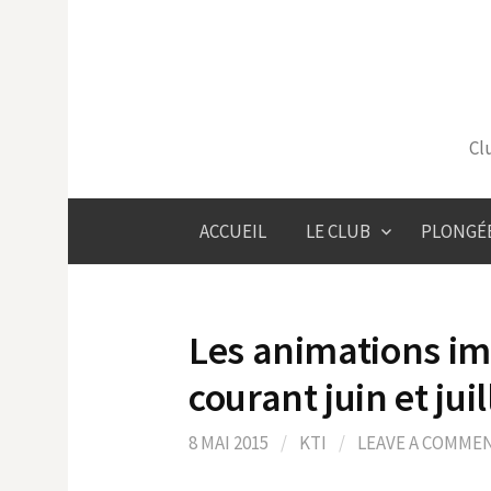
Skip
to
content
Cl
ACCUEIL
LE CLUB
PLONGÉ
Les animations im
courant juin et juil
8 MAI 2015
/
KTI
/
LEAVE A COMME