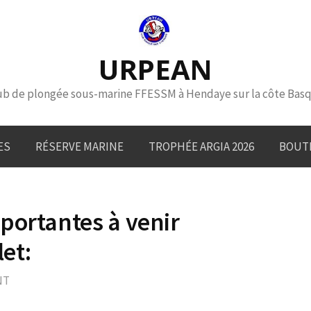
URPEAN
ub de plongée sous-marine FFESSM à Hendaye sur la côte Bas
ES
RÉSERVE MARINE
TROPHÉE ARGIA 2026
BOUT
portantes à venir
let:
NT